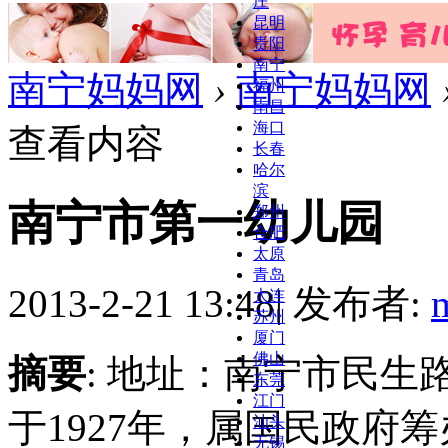
庄
昆明
贵阳
南宁
南宁妈妈网
›
南宁妈妈网
福州
南昌
海口
查看内容
长春
哈尔
滨
南宁市第一幼儿园
郑州
合肥
太原
青岛
2013-2-21 13:48
|
发布者:
大连
苏州
厦门
佛山
摘要
: 地址：南宁市民
东莞
江门
于1927年，属国民政府
汕头
无锡