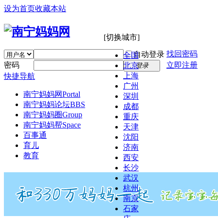
设为首页
收藏本站
[切换城市]
找回密码
自动登录
全国
密码
立即注册
北京
登录
上海
快捷导航
广州
南宁妈妈网
Portal
深圳
南宁妈妈论坛
BBS
成都
南宁妈妈圈
Group
重庆
南宁妈妈帮
Space
天津
百事通
沈阳
育儿
济南
教育
西安
长沙
武汉
杭州
南京
石家