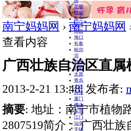
庄
昆明
贵阳
南宁
南宁妈妈网
›
南宁妈妈网
福州
南昌
海口
查看内容
长春
哈尔
滨
广西壮族自治区直属
郑州
合肥
太原
青岛
2013-2-21 13:48
|
发布者:
大连
苏州
厦门
佛山
摘要
: 地址：南宁市植物路4
东莞
江门
2807519简介： 广西
汕头
无锡