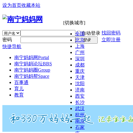
设为首页
收藏本站
[切换城市]
找回密码
自动登录
全国
密码
立即注册
北京
登录
上海
快捷导航
广州
南宁妈妈网
Portal
深圳
南宁妈妈论坛
BBS
成都
南宁妈妈圈
Group
重庆
南宁妈妈帮
Space
天津
百事通
沈阳
育儿
济南
教育
西安
长沙
武汉
杭州
南京
石家