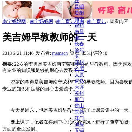
庄
昆明
贵阳
南宁
南宁妈妈网
›
南宁妈妈网
›
南宁育儿指南
›
南宁育儿
›
查看内容
福州
南昌
美吉姆早教教师的一天
海口
长春
哈尔
2013-2-21 11:46
|
发布者:
mamacn
|
查看: 8551
|
评论: 0
滨
郑州
摘要
: 22岁的李勇是美吉姆南宁荣和中心的早教教师。因为
合肥
有专业的知识和足够的耐心去爱孩子。 ...
太原
青岛
22
岁的李勇是美吉姆南宁荣和中心的早教教师。因为喜欢
大连
专业的知识和足够的耐心去爱孩子。
苏州
厦门
佛山
今天是周六，也是美吉姆早教中心孩子上课最集中的一天
东莞
江门
要上课了，记者在得到中心允许的情况下进行了随堂拍摄
汕头
方面的全面发展。
无锡