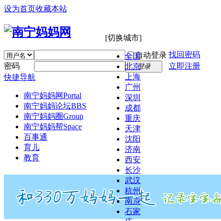
设为首页
收藏本站
[切换城市]
找回密码
自动登录
全国
密码
立即注册
北京
登录
上海
快捷导航
广州
南宁妈妈网
Portal
深圳
南宁妈妈论坛
BBS
成都
南宁妈妈圈
Group
重庆
南宁妈妈帮
Space
天津
百事通
沈阳
育儿
济南
教育
西安
长沙
武汉
杭州
南京
石家